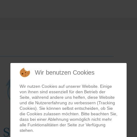
Wir benutzen Cookies
Wir nutzen Cookies auf unserer Website. Einige
von ihnen sind essenziell für den Betrieb der
Seite, während andere uns helfen, diese Website
und die Nutzererfahrung zu verbessern (Tracking
Cookies). Sie können selbst entscheiden, ob Sie
die Cookies zulassen möchten. Bitte beachten Sie,
dass bei einer Ablehnung womöglich nicht mehr
alle Funktionalitäten der Seite zur Verfügung
stehen.