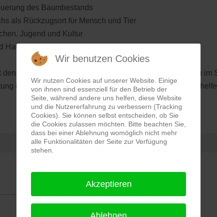
neuerung des Baumbestands
 als Rückzugsort für Mensch und Tier
hen, Jugend und Kultur
 Haus für Kinderbetreuung
Wir benutzen Cookies
 den Erträgen des Stiftungsvermögens vielfältige Initiativen im
Wir nutzen Cookies auf unserer Website. Einige
tung oder Ihren Nachlass. Nutzen Sie dieses Gelände und helfen
von ihnen sind essenziell für den Betrieb der
Seite, während andere uns helfen, diese Website
und die Nutzererfahrung zu verbessern (Tracking
Cookies). Sie können selbst entscheiden, ob Sie
die Cookies zulassen möchten. Bitte beachten Sie,
dass bei einer Ablehnung womöglich nicht mehr
alle Funktionalitäten der Seite zur Verfügung
stehen.
Akzeptieren
Ablehnen