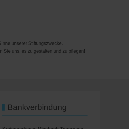
 Sinne unserer Stiftungszwecke.
 Sie uns, es zu gestalten und zu pflegen!
Bankverbindung
Kreissparkasse Miesbach-Tegernsee